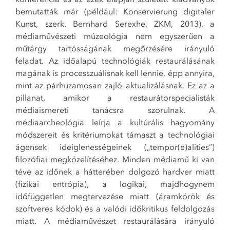
bemutatták már (például: Konservierung digitaler
Kunst, szerk. Bernhard Serexhe, ZKM, 2013), a
médiaművészeti múzeológia nem egyszerűen a
műtárgy tartósságának megőrzésére irányuló
feladat. Az időalapú technológiák restaurálásának
magának is processzuálisnak kell lennie, épp annyira,
mint az párhuzamosan zajló aktualizálásnak. Ez az a
pillanat, amikor a restaurátorspecialisták
médiaismereti tanácsra szorulnak. A
médiaarcheológia leírja a kultúrális hagyomány
módszereit és kritériumokat támaszt a technológiai
ágensek ideiglenességeinek („tempor(e)alities”)
filozófiai megközelítéséhez. Minden médiamű ki van
téve az időnek a hátterében dolgozó hardver miatt
(fizikai entrópia), a logikai, majdhogynem
időfüggetlen megtervezése miatt (áramkörök és
szoftveres kódok) és a valódi időkritikus feldolgozás
miatt. A médiaművészet restaurálására irányuló