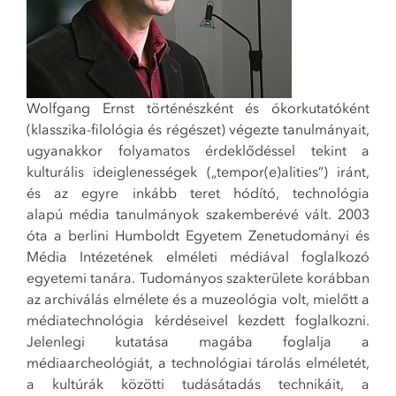
Wolfgang Ernst történészként és ókorkutatóként
(klasszika-filológia és régészet) végezte tanulmányait,
ugyanakkor folyamatos érdeklődéssel tekint a
kulturális ideiglenességek („tempor(e)alities”) iránt,
és az egyre inkább teret hódító, technológia
alapú média tanulmányok szakemberévé vált. 2003
óta a berlini Humboldt Egyetem Zenetudományi és
Média Intézetének elméleti médiával foglalkozó
egyetemi tanára. Tudományos szakterülete korábban
az archiválás elmélete és a muzeológia volt, mielőtt a
médiatechnológia kérdéseivel kezdett foglalkozni.
Jelenlegi kutatása magába foglalja a
médiaarcheológiát, a technológiai tárolás elméletét,
a kultúrák közötti tudásátadás technikáit, a