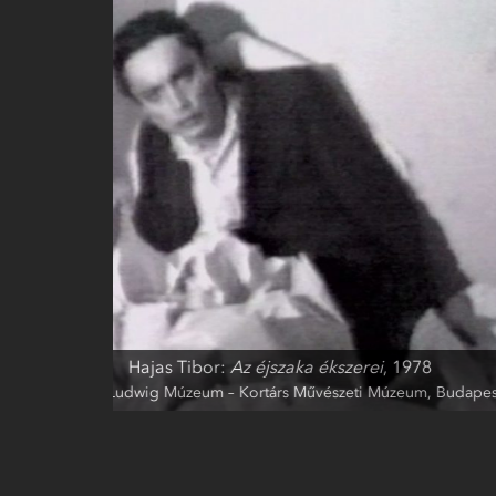
Rónai Péter:
Önátalakulások
, 
digitális nyomat, molino, kartonpapír, plexi, fake
apest
kijelzővel, Ludwig Múzeum – Kortárs Művész