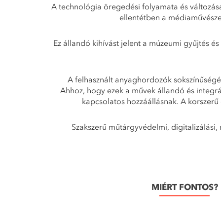
A technológia öregedési folyamata és változás
ellentétben a médiaművészet
Ez állandó kihívást jelent a múzeumi gyűjtés 
A felhasznált anyaghordozók sokszínűségébő
Ahhoz, hogy ezek a művek állandó és integr
kapcsolatos hozzáállásnak. A korszerű 
Szakszerű műtárgyvédelmi, digitalizálási,
MIÉRT FONTOS?