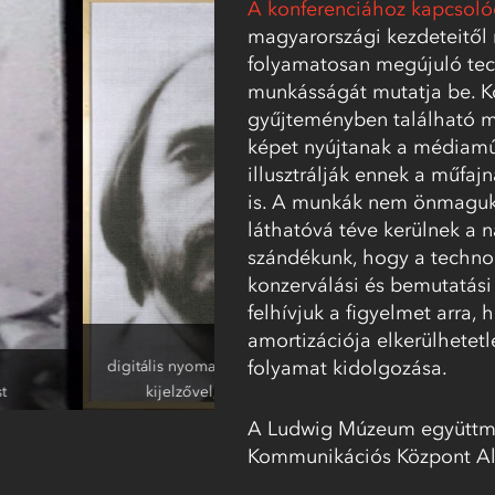
A konferenciához kapcsolód
magyarországi kezdeteitől n
folyamatosan megújuló te
munkásságát mutatja be. K
gyűjteményben található m
képet nyújtanak a médiaműv
illusztrálják ennek a műfajn
is. A munkák nem önmagukb
láthatóvá téve kerülnek a 
szándékunk, hogy a techno
konzerválási és bemutatási 
felhívjuk a figyelmet arra
amortizációja elkerülhetet
1991 – 1997
St.Auby Tamás:
V
folyamat kidolgozása.
ret, videó, DVD lejátszó LCD
filmtekercs,tyúkvér, filmtekercs tá
eti Múzeum, Budapest
Múzeum – Kortárs Mű
A Ludwig Múzeum együttm
Kommunikációs Központ Al