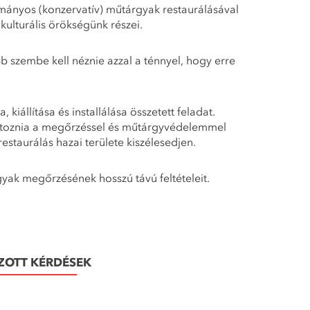
mányos (konzervatív) műtárgyak restaurálásával
ulturális örökségünk részei.
 szembe kell néznie azzal a ténnyel, hogy erre
állítása és installálása összetett feladat.
áltoznia a megőrzéssel és műtárgyvédelemmel
staurálás hazai területe kiszélesedjen.
gyak megőrzésének hosszú távú feltételeit.
ZOTT KÉRDÉSEK