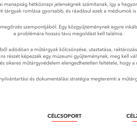
ai manapság hétköznapi jelenségnek számítanak, így a hagyo
i tárgyak romlása gyorsabb, és ráadásul ezek a médiumok is k
és megőrzés szempontjából. Egy közgyűjteménynek egyre inkább
a problémára hosszú távú megoldást kell találnia.
l adódóan a műtárgyak kölcsönzése, utaztatása, raktározása, ki
áns részét képezzék egy múzeumi gyűjteménynek, meg kell v
és sikeres műtárgyvédelem elengedhetetlen feltétele, hogy a re
 nyilvántartási és dokumentálási stratégia megteremti a műtár
CÉLCSOPORT
CÉL