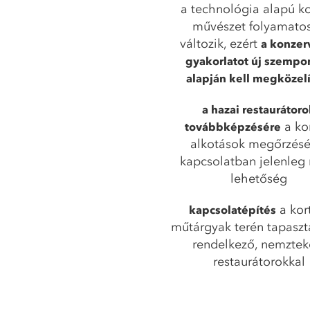
a technológia alapú ko
művészet folyamato
változik, ezért
a konzer
gyakorlatot új szempo
alapján kell megközelí
a hazai restaurátor
a kor
továbbképzésére
alkotások megőrzésé
kapcsolatban jelenleg 
lehetőség
a kor
kapcsolatépítés
műtárgyak terén tapaszta
rendelkező, nemztek
restaurátorokkal