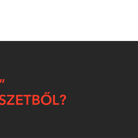
”
SZETBŐL?