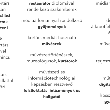
rtárs
diplomával
médiam
restaurátor
san
rendelkező szakemberek
válási
médiaállománnyal rendelkező
d
ntok
állapotf
gyűjtemények
teni
kortárs médiát használó
ok
műv
művészek
társ
vel
művészettörténészek,
nincs
muzeológusok,
terjesz
kurátorok
művészeti és
társ
információtechnológiai
műt
llattal
képzésben résztvevő
digita
özi
felsőoktatási intézmények és
hoss
hallgatói
gy