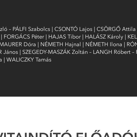
ló – PÁLFI Szabolcs | CSONTÓ Lajos | CSÖRGŐ Attila
| FORGÁCS Péter | HAJAS Tibor | HALÁSZ Károly | K
| MAURER Dóra | NÉMETH Hajnal | NÉMETH Ilona | RÓN
R János | SZEGEDY-MASZÁK Zoltán – LANGH Róbert – 
la | WALICZKY Tamás