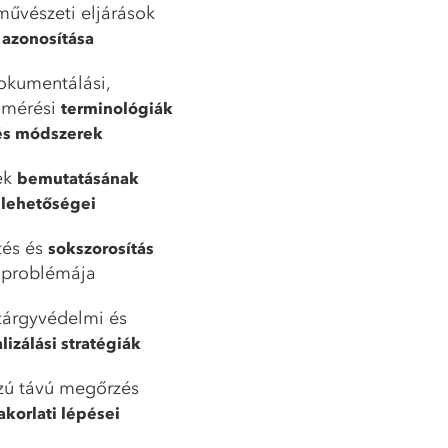
űvészeti eljárások
azonosítása
okumentálási,
elmérési
terminológiák
és módszerek
ek
bemutatásának
lehetőségei
tés és
sokszorosítás
problémája
árgyvédelmi és
lizálási stratégiák
zú távú megőrzés
akorlati lépései