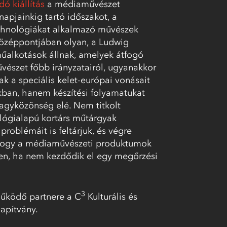
ó kiállítás
a médiaművészet
apjainkig tartó időszakot, a
chnológiákat alkalmazó művészek
özéppontjában olyan, a Ludwig
űalkotások állnak, amelyek átfogó
észet főbb irányzatairól, ugyanakkor
ak a speciális kelet-európai vonásait
an, hanem készítési folyamatukat
nagyközönség elé. Nem titkolt
lógialapú kortárs műtárgyak
problémáit is feltárjuk, és végre
, hogy a médiaművészeti produktumok
len, ha nem kezdődik el egy megőrzési
éres film
, 1968 – 2010
Tó
roló doboz, szigetelőszalag, papír, Ludwig
vészeti Múzeum, Budapest
video, Ludwig
3
űködő partnere a
C
Kulturális és
apítvány
.